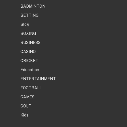
BADMINTON
BETTING
Blog
BOXING
BUSINESS
CASINO
CRICKET
Education
ENTERTAINMENT
FOOTBALL
GAMES
GOLF
Kids